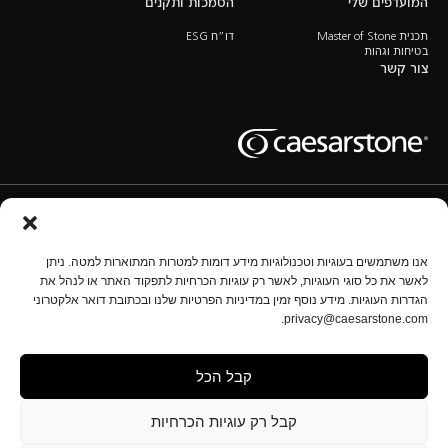
המועדפים שלי
הסמכות ותקנים
תכנית Master of Stone
דו”ח ESG
בטיחות וגהות
צור קשר
תנאי שימוש
מדיניות השימוש בעוגיות
מדיניות הפרטיות
נהל הגדרות
אנו משתמשים בעוגיות וטכנולוגיות מידע דומות למטרות המתוארות למטה. ניתן
לאשר את כל סוגי העוגיות, לאשר רק עוגיות הכרחיות לתפקוד האתר או לנהל את
הגדרות העוגיות. מידע נוסף זמין במדיניות הפרטיות שלנו ובכתובת דואר אלקטרוני
זכויות יוצרים © אבן קיסר 2025 כל הזכויות שמורות.
privacy@caesarstone.com.
התוכן המופיע באתר זה אינו מהווה את המידע המלא והמקיף בנוגע לנושאים מקצועיים, גיהותיים ובטיחותיים
שעליכם להכיר וליישם בארגונכם. אבן קיסר אינה מתחייבת באשר לאיכות אמצעי הבטיחות המוצגים באתר
זה, ליעילותם או לגבי מידת התאמתם. על בעלי מפעלי העיבוד מוטלת האחריות המלאה לבטיחות וגיהות
עובדיהם, לרבות לעניין סיכונים הנוגעים לאבק סיליקה. תחומי אחריות אלו כוללים את החובה להכיר את
קבל הכל
התקנות ותקני הבטיחות והגיהות החלים ולציית להם באופן מלא. המידע באתר זה אינו מהווה ייעוץ מקצועי,
רפואי, גיהותי, בטיחותי או משפטי מכל סוג, ואינו מהווה פרשנות של חוק, תקנה או תקן כלשהו; כמו כן, אין
לראות בו תחליף להתייעצות עם אנשי מקצוע בתחום הגיהות והבטיחות.
קבל רק עוגיות הכרחיות