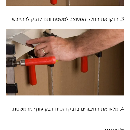
3. הדקו את החלק המעוצב למשטח ותנו לדבק להתייבש.
4. מלאו את החיבורים בדבק והסירו דבק עודף מהמשטח.