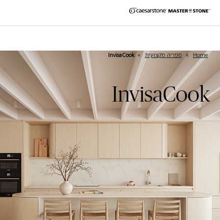
Home
»
ספריה מקצועית
»
InvisaCook
InvisaCook