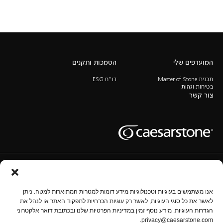
המועדפים שלי
הסמכות ותקנים
תכנית Master of Stone
דו”ח ESG
בטיחות וגהות
צור קשר
תנאי שימוש
מדיניות השימוש בעוגיות
מדיניות הפרטיות
נהל הגדרות
אנו משתמשים בעוגיות וטכנולוגיות מידע דומות למטרות המתוארות למטה. ניתן
לאשר את כל סוגי העוגיות, לאשר רק עוגיות הכרחיות לתפקוד האתר או לנהל את
הגדרות העוגיות. מידע נוסף זמין במדיניות הפרטיות שלנו ובכתובת דואר אלקטרוני
זכויות יוצרים © אבן קיסר 2025 כל הזכויות שמורות.
privacy@caesarstone.com.