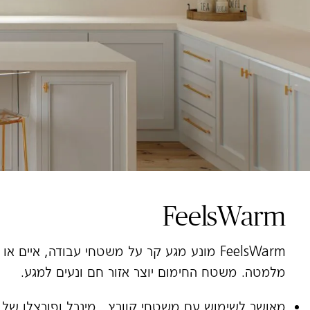
מרכז הידע
תמיכה
Accesibility
FeelsWarm
FeelsWarm מונע מגע קר על משטחי עבודה, אי
מלמטה. משטח החימום יוצר אזור חם ונעים למגע.
מאושר לשימוש עם משטחי קוורץ , מינרל ופורצלן של 