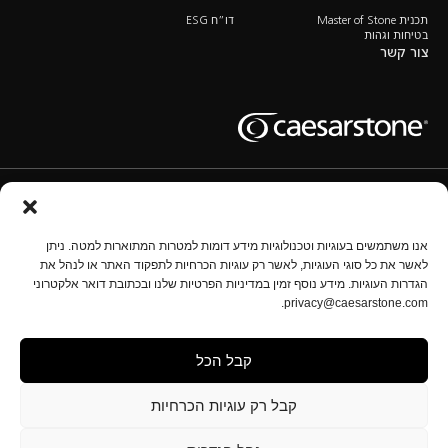
תכנית Master of Stone
דו”ח ESG
בטיחות וגהות
צור קשר
תנאי שימוש
מדיניות השימוש בעוגיות
מדיניות הפרטיות
נהל הגדרות
אנו משתמשים בעוגיות וטכנולוגיות מידע דומות למטרות המתוארות למטה. ניתן
לאשר את כל סוגי העוגיות, לאשר רק עוגיות הכרחיות לתפקוד האתר או לנהל את
הגדרות העוגיות. מידע נוסף זמין במדיניות הפרטיות שלנו ובכתובת דואר אלקטרוני
זכויות יוצרים © אבן קיסר 2025 כל הזכויות שמורות.
privacy@caesarstone.com.
התוכן המופיע באתר זה אינו מהווה את המידע המלא והמקיף בנוגע לנושאים מקצועיים, גיהותיים ובטיחותיים
שעליכם להכיר וליישם בארגונכם. אבן קיסר אינה מתחייבת באשר לאיכות אמצעי הבטיחות המוצגים באתר
זה, ליעילותם או לגבי מידת התאמתם. על בעלי מפעלי העיבוד מוטלת האחריות המלאה לבטיחות וגיהות
עובדיהם, לרבות לעניין סיכונים הנוגעים לאבק סיליקה. תחומי אחריות אלו כוללים את החובה להכיר את
קבל הכל
התקנות ותקני הבטיחות והגיהות החלים ולציית להם באופן מלא. המידע באתר זה אינו מהווה ייעוץ מקצועי,
רפואי, גיהותי, בטיחותי או משפטי מכל סוג, ואינו מהווה פרשנות של חוק, תקנה או תקן כלשהו; כמו כן, אין
לראות בו תחליף להתייעצות עם אנשי מקצוע בתחום הגיהות והבטיחות.
קבל רק עוגיות הכרחיות