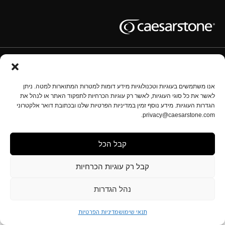
תנאי שימוש
מדיניות השימוש בעוגיות
מדיניות הפרטיות
נהל הגדרות
אנו משתמשים בעוגיות וטכנולוגיות מידע דומות למטרות המתוארות למטה. ניתן
לאשר את כל סוגי העוגיות, לאשר רק עוגיות הכרחיות לתפקוד האתר או לנהל את
הגדרות העוגיות. מידע נוסף זמין במדיניות הפרטיות שלנו ובכתובת דואר אלקטרוני
זכויות יוצרים © אבן קיסר 2025 כל הזכויות שמורות.
privacy@caesarstone.com.
התוכן המופיע באתר זה אינו מהווה את המידע המלא והמקיף בנוגע לנושאים מקצועיים, גיהותיים ובטיחותיים
שעליכם להכיר וליישם בארגונכם. אבן קיסר אינה מתחייבת באשר לאיכות אמצעי הבטיחות המוצגים באתר
זה, ליעילותם או לגבי מידת התאמתם. על בעלי מפעלי העיבוד מוטלת האחריות המלאה לבטיחות וגיהות
עובדיהם, לרבות לעניין סיכונים הנוגעים לאבק סיליקה. תחומי אחריות אלו כוללים את החובה להכיר את
קבל הכל
התקנות ותקני הבטיחות והגיהות החלים ולציית להם באופן מלא. המידע באתר זה אינו מהווה ייעוץ מקצועי,
רפואי, גיהותי, בטיחותי או משפטי מכל סוג, ואינו מהווה פרשנות של חוק, תקנה או תקן כלשהו; כמו כן, אין
לראות בו תחליף להתייעצות עם אנשי מקצוע בתחום הגיהות והבטיחות.
קבל רק עוגיות הכרחיות
נהל הגדרות
תנאי שימוש
מדיניות הפרטיות