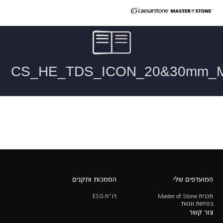
מפרט טכני למשטחי ICON אבן קיסר – 30 מ"מ
המועדפים שלי
הסמכות ותקנים
תכנית Master of Stone
דו”ח ESG
בטיחות וגהות
צור קשר