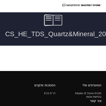
מפרט טכני למשטחי קוורץ של אבן קיסר – 20 מ"מ
המועדפים שלי
הסמכות ותקנים
תכנית Master of Stone
דו”ח ESG
בטיחות וגהות
צור קשר