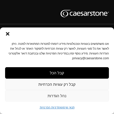
תנאי שימוש
מדיניות השימוש בעוגיות
מדיניות הפרטיות
נהל הגדרות
אנו משתמשים בעוגיות וטכנולוגיות מידע דומות למטרות המתוארות למטה. ניתן
לאשר את כל סוגי העוגיות, לאשר רק עוגיות הכרחיות לתפקוד האתר או לנהל את
הגדרות העוגיות. מידע נוסף זמין במדיניות הפרטיות שלנו ובכתובת דואר אלקטרוני
זכויות יוצרים © אבן קיסר 2025 כל הזכויות שמורות.
privacy@caesarstone.com.
התוכן המופיע באתר זה אינו מהווה את המידע המלא והמקיף בנוגע לנושאים מקצועיים, גיהותיים ובטיחותיים
שעליכם להכיר וליישם בארגונכם. אבן קיסר אינה מתחייבת באשר לאיכות אמצעי הבטיחות המוצגים באתר
זה, ליעילותם או לגבי מידת התאמתם. על בעלי מפעלי העיבוד מוטלת האחריות המלאה לבטיחות וגיהות
עובדיהם, לרבות לעניין סיכונים הנוגעים לאבק סיליקה. תחומי אחריות אלו כוללים את החובה להכיר את
קבל הכל
התקנות ותקני הבטיחות והגיהות החלים ולציית להם באופן מלא. המידע באתר זה אינו מהווה ייעוץ מקצועי,
רפואי, גיהותי, בטיחותי או משפטי מכל סוג, ואינו מהווה פרשנות של חוק, תקנה או תקן כלשהו; כמו כן, אין
לראות בו תחליף להתייעצות עם אנשי מקצוע בתחום הגיהות והבטיחות.
קבל רק עוגיות הכרחיות
נהל הגדרות
תנאי שימוש
מדיניות הפרטיות