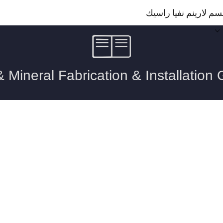
سم لارينم نفيا راسيك