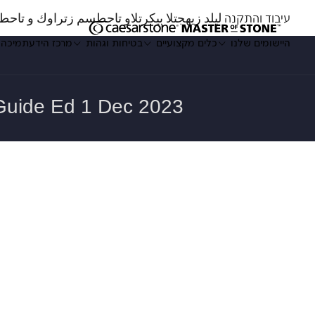
עיבוד והתקנה ليلد زيهجتلا بيكرتلاو تاحطسم زتراوك و تاحط
היישומים שלנו
כלים מקצועיים
בטיחות וגהות
מרכז הידע
תמיכה
Enter a keyword
היישומים שלנו
כלים מקצועיים
בטיחות וגהות